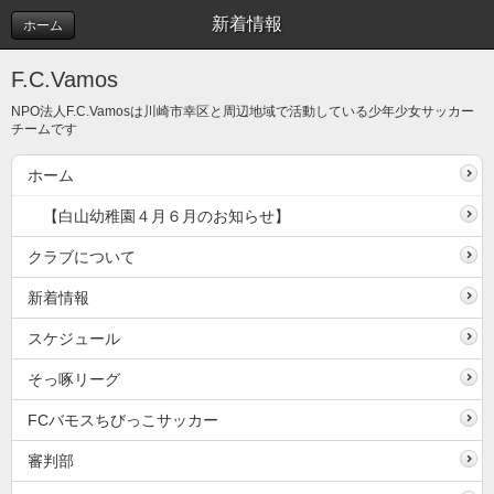
新着情報
ホーム
F.C.Vamos
NPO法人F.C.Vamosは川崎市幸区と周辺地域で活動している少年少女サッカー
チームです
ホーム
【白山幼稚園４月６月のお知らせ】
クラブについて
新着情報
スケジュール
そっ啄リーグ
FCバモスちびっこサッカー
審判部